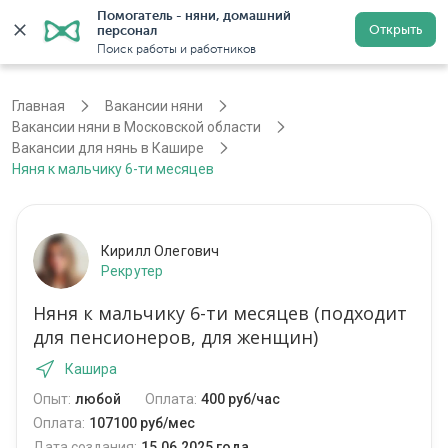
Помогатель - няни, домашний 
Открыть
персонал
Москва
Войти
Регистрация
Поиск работы и работников
Главная
Вакансии няни
Вакансии няни в Московской области
Вакансии для нянь в Кашире
Няня к мальчику 6-ти месяцев
Кирилл Олегович
Рекрутер
Няня к мальчику 6-ти месяцев (подходит
для пенсионеров, для женщин)
Кашира
Опыт:
любой
Оплата:
400 руб/час
Оплата:
107100 руб/мес
Дата создания:
15.06.2025 года