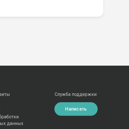
оветы
Служба поддержки:
и
Написать
бработки
ных данных