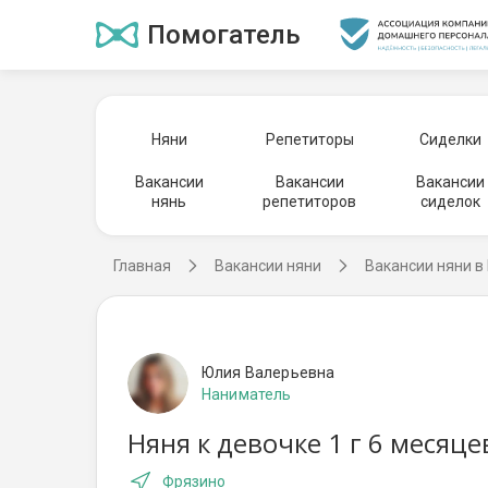
Помогатель
Няни
Репетиторы
Сиделки
Вакансии
Вакансии
Вакансии
нянь
репетиторов
сиделок
Главная
Вакансии няни
Вакансии няни в
Юлия Валерьевна
Наниматель
Няня к девочке 1 г 6 месяц
Фрязино