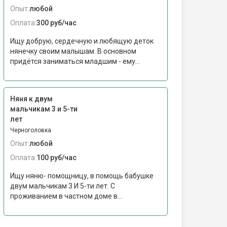
Опыт:
любой
Оплата:
300 руб/час
Ищу добрую, сердечную и любящую деток
нянечку своим малышам. В основном
придётся заниматься младшим - ему...
Няня к двум
мальчикам 3 и 5-ти
лет
Черноголовка
Опыт:
любой
Оплата:
100 руб/час
Ищу няню- помощницу, в помощь бабушке
двум мальчикам 3 И 5-ти лет. С
проживанием в частном доме в...