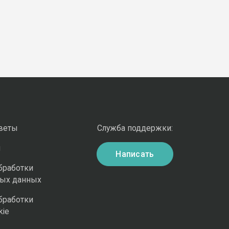
оветы
Служба поддержки:
и
Написать
бработки
ных данных
бработки
kie