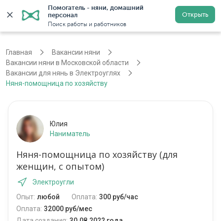
Помогатель - няни, домашний 
Открыть
персонал
Москва
Войти
Регистрация
Поиск работы и работников
Главная
Вакансии няни
Вакансии няни в Московской области
Вакансии для нянь в Электроуглях
Няня-помощница по хозяйству
Юлия
Наниматель
Няня-помощница по хозяйству (для
женщин, с опытом)
Электроугли
Опыт:
любой
Оплата:
300 руб/час
Оплата:
32000 руб/мес
Дата создания:
30.08.2022 года