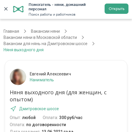
Помогатель - няни, домашний 
Открыть
персонал
Москва
Войти
Регистрация
Поиск работы и работников
Главная
Вакансии няни
Вакансии няни в Московской области
Вакансии для нянь на Дмитровском шоссе
Няня выходного дня
Евгений Алексеевич
Наниматель
Няня выходного дня (для женщин, с
опытом)
Дмитровское шоссе
Опыт:
любой
Оплата:
300 руб/час
Оплата:
по договоренности
Дата создания:
13.06.2021 года