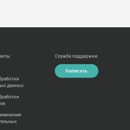
оветы
Служба поддержки:
и
Написать
бработки
ных данных
бработки
kie
рименения
тельных