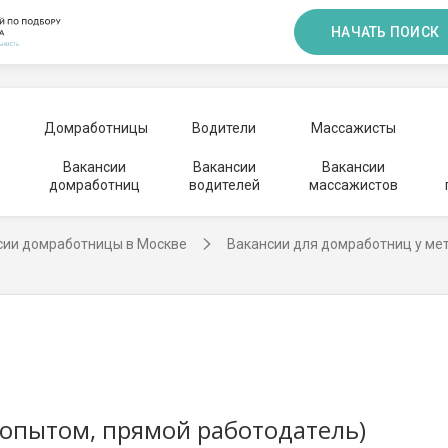
НАЧАТЬ ПОИСК
Домработницы
Водители
Массажисты
Вакансии
Вакансии
Вакансии
домработниц
водителей
массажистов
сии домработницы в Москве
Вакансии для домработниц у ме
 опытом, прямой работодатель)