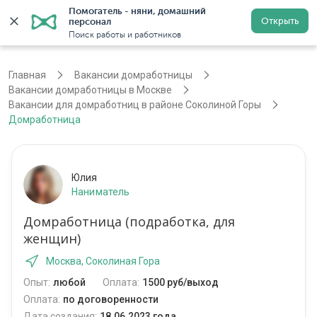
Помогатель - няни, домашний 
Открыть
персонал
Москва
Войти
Регистрация
Поиск работы и работников
Главная
Вакансии домработницы
Вакансии домработницы в Москве
Вакансии для домработниц в районе Соколиной Горы
Домработница
Юлия
Наниматель
Домработница (подработка, для
женщин)
Москва, Соколиная Гора
Опыт:
любой
Оплата:
1500 руб/выход
Оплата:
по договоренности
Дата создания:
18.06.2023 года