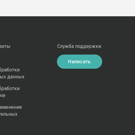
оветы
Служба поддержки:
и
Написать
бработки
ных данных
бработки
kie
рименения
тельных