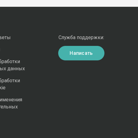
оветы
Служба поддержки:
и
Написать
бработки
ных данных
бработки
kie
рименения
тельных