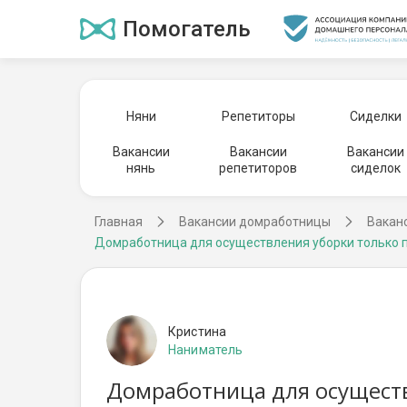
Помогатель
Няни
Репетиторы
Сиделки
Вакансии
Вакансии
Вакансии
нянь
репетиторов
сиделок
Главная
Вакансии домработницы
Вакан
Домработница для осуществления уборки только п
Кристина
Наниматель
Домработница для осуществ