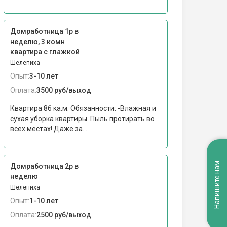
Домработница 1р в
неделю, 3 комн
квартира с глажкой
Шелепиха
Опыт:
3-10 лет
Оплата:
3500 руб/выход
Квартира 86 ка.м. Обязанности: -Влажная и
сухая уборка квартиры. Пыль протирать во
всех местах! Даже за...
Напишите нам
Домработница 2р в
неделю
Шелепиха
Опыт:
1-10 лет
Оплата:
2500 руб/выход