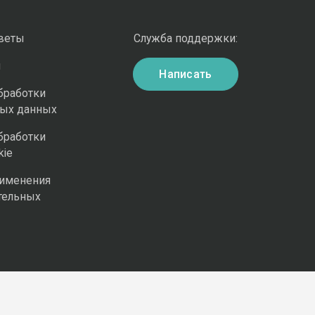
оветы
Служба поддержки:
и
Написать
бработки
ных данных
бработки
kie
рименения
тельных