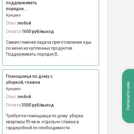
поддерживать
порядок...
Кунцево
Опыт:
любой
Оплата:
1650 руб/выход
Самая главная задача приготовление еды
по меню из купленных продуктов.
Поддерживать порядок В...
Помощница по дому с
уборкой, глажка
Напишите нам
Кунцево
Опыт:
любой
Оплата:
3500 руб/выход
Требуется помощница по дому. уборка
квартиры 95 кв м. отдельно глажка в
гардеробной по необходимости...