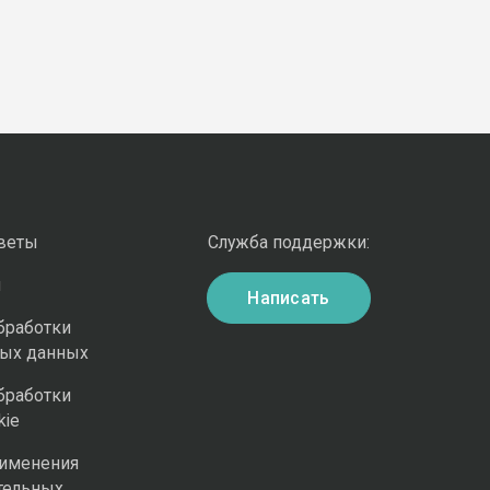
оветы
Служба поддержки:
и
Написать
бработки
ных данных
бработки
kie
рименения
тельных