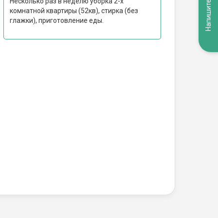
Напишите нам
Несколько раз в неделю уборка 2-х
комнатной квартиры (52кв), стирка (без
глажки), приготовление еды.