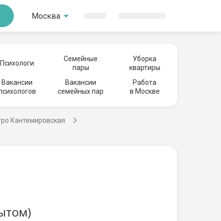
Москва
Семейные
Уборка
Психологи
пары
квартиры
Вакансии
Вакансии
Работа
психологов
семейных пар
в Москве
тро Кантемировская
пытом)