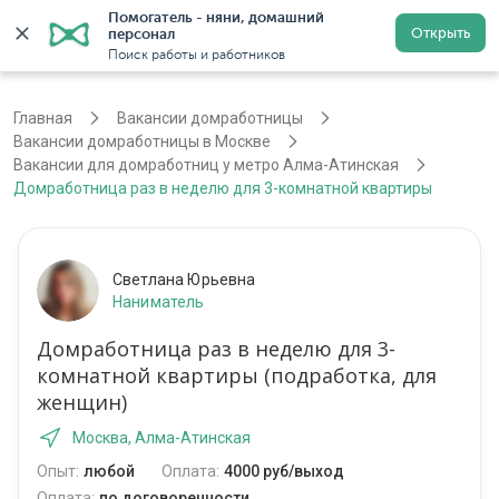
Помогатель - няни, домашний 
Открыть
персонал
Москва
Войти
Регистрация
Поиск работы и работников
Главная
Вакансии домработницы
Вакансии домработницы в Москве
Вакансии для домработниц у метро Алма-Атинская
Домработница раз в неделю для 3-комнатной квартиры
Светлана Юрьевна
Наниматель
Домработница раз в неделю для 3-
комнатной квартиры (подработка, для
женщин)
Москва, Алма-Атинская
Опыт:
любой
Оплата:
4000 руб/выход
Оплата:
по договоренности