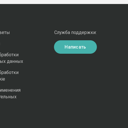
оветы
Служба поддержки:
и
Написать
бработки
ных данных
бработки
kie
рименения
тельных