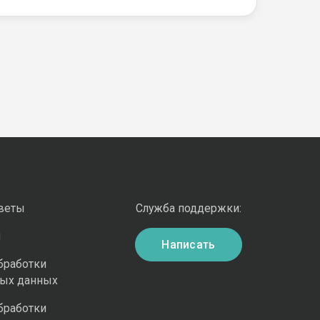
оветы
Служба поддержки:
и
Написать
бработки
ных данных
бработки