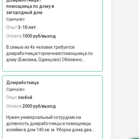
Домработница /
помощница по дому в
загородный дом
Одинцово
Опыт:
3-10 лет
Оплата:
1000 руб/выход
В семью из 4х человек требуется
домработница/горничная/помощница по
дому (Баковка, Одинцово) Обязанно...
Домработница
Одинцово
Опыт:
любой
Оплата:
2000 руб/выход
Нужен универсальный сотрудник на
должность домработницы и помощницы
хозяйки в дом 140 кв. м. Уборка дома два...