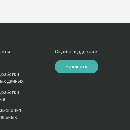
оветы
Служба поддержки:
и
Написать
бработки
ных данных
бработки
kie
рименения
тельных