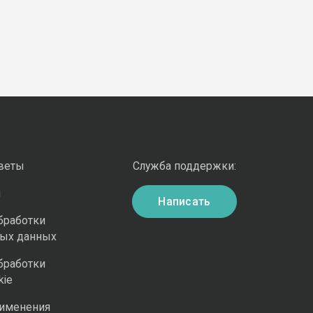
оветы
Служба поддержки:
и
Написать
бработки
ных данных
бработки
kie
рименения