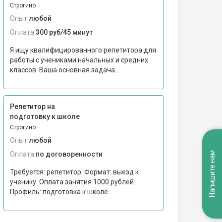
Строгино
Опыт:
любой
Оплата:
300 руб/45 минут
Я ищу квалифицированного репетитора для
работы с учениками начальных и средних
классов. Ваша основная задача...
Репетитор на
подготовку к школе
Строгино
Опыт:
любой
Оплата:
по договоренности
Напишите нам
Требуется: репетитор. Формат: выезд к
ученику. Оплата занятия 1000 рублей.
Профиль: подготовка к школе...