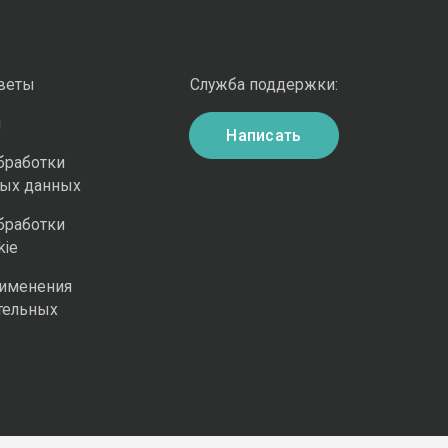
оветы
Служба поддержки:
и
Написать
бработки
ных данных
бработки
kie
рименения
тельных