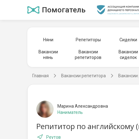
Помогатель
Няни
Репетиторы
Сиделки
Вакансии
Вакансии
Вакансии
нянь
репетиторов
сиделок
Главная
Вакансии репетитора
Вакансии 
Марина Александровна
Наниматель
Репититор по английскому (
Реутов