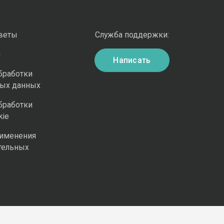
оветы
Служба поддержки:
и
Написать
бработки
ных данных
бработки
kie
рименения
тельных