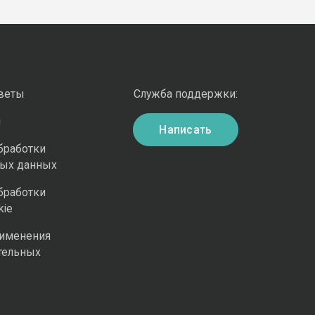
оветы
Служба поддержки:
и
Написать
бработки
ных данных
бработки
kie
рименения
тельных