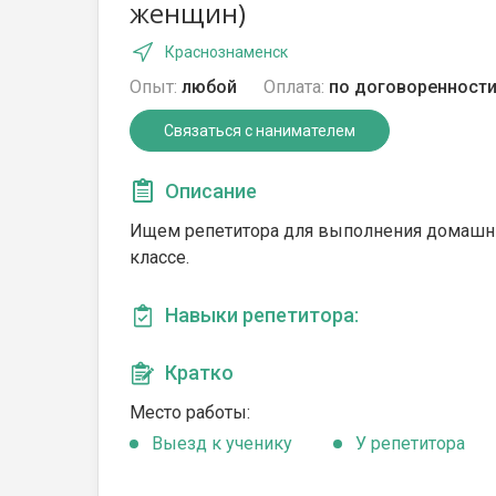
женщин)
Краснознаменск
Опыт:
любой
Оплата:
по договоренност
Связаться с нанимателем
Описание
Ищем репетитора для выполнения домашних
классе.
Навыки репетитора:
Кратко
Место работы:
Выезд к ученику
У репетитора