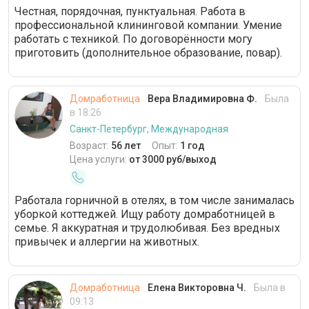
Честная, порядочная, пунктуальная. Работа в
профессиональной клининговой компании. Умение
работать с техникой. По договорённости могу
приготовить (дополнительное образование, повар).
Домработница
Вера Владимировна Ф.
Была
в 18:26
Санкт-Петербург, Международная
Возраст:
56 лет
Опыт:
1 год
Цена услуги:
от 3000 руб/выход
Работала горничной в отелях, в том числе занималась
уборкой коттеджей. Ищу работу домработницей в
семье. Я аккуратная и трудолюбивая. Без вредных
привычек и аллергии на животных.
Домработница
Елена Викторовна Ч.
Была в
09:13