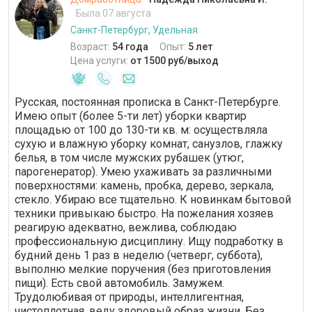
Была 07 августа
Санкт-Петербург, Удельная
Возраст:
54 года
Опыт:
5 лет
Цена услуги:
от 1500 руб/выход
Русская, постоянная прописка в Санкт-Петербурге.
Имею опыт (более 5-ти лет) уборки квартир
площадью от 100 до 130-ти кв. м: осуществляла
сухую и влажную уборку комнат, санузлов, глажку
белья, в том числе мужских рубашек (утюг,
парогенератор). Умею ухаживать за различными
поверхностями: камень, пробка, дерево, зеркала,
стекло. Убираю все тщательно. К новинкам бытовой
техники привыкаю быстро. На пожелания хозяев
реагирую адекватно, вежлива, соблюдаю
профессиональную дисциплину. Ищу подработку в
будний день 1 раз в неделю (четверг, суббота),
выполню мелкие поручения (без приготовления
пищи). Есть свой автомобиль. Замужем.
Трудолюбивая от природы, интеллигентная,
чистоплотная, веду здоровый образ жизни. Без