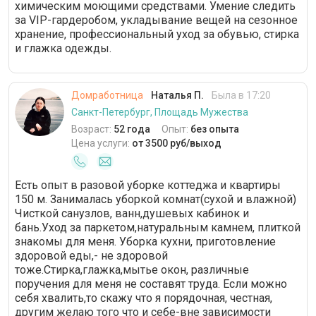
химическим моющими средствами. Умение следить
за VIP-гардеробом, укладывание вещей на сезонное
хранение, профессиональный уход за обувью, стирка
и глажка одежды.
Домработница
Наталья П.
Была в 17:20
Санкт-Петербург, Площадь Мужества
Возраст:
52 года
Опыт:
без опыта
Цена услуги:
от 3500 руб/выход
Есть опыт в разовой уборке коттеджа и квартиры
150 м. Занималась уборкой комнат(сухой и влажной)
Чисткой санузлов, ванн,душевых кабинок и
бань.Уход за паркетом,натуральным камнем, плиткой
знакомы для меня. Уборка кухни, приготовление
здоровой еды,- не здоровой
тоже.Стирка,глажка,мытье окон, различные
поручения для меня не составят труда. Если можно
себя хвалить,то скажу что я порядочная, честная,
другим желаю того что и себе-вне зависимости