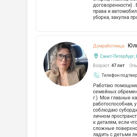
договоренности) . 
права и автомобил
уборка, закупка п
Юли
Домработница
Санкт-Петербург,
Возраст:
47 лет
Опы
Телефон подтве
Работаю помощнице
семейных обремене
г.). Мои главные к
работоспособная, 
соблюдаю суборди
личном пространст
к деталям, если чт
сложные поверхнос
ладить с детьми л