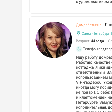
с удовольствием о
Люб
Домработница
Санкт-Петербург,
Возраст:
44 года
О
Телефон подтве
Ищу работу домраб
Работаю качествен
коттеджа. Ликвиди
ответственный. Вла
использованием мо
VIP-гардероб. Уход
иногда могу посид
не повар ). О себ
и клептоменией не
Петербурге. Замуже
исполнительная, до