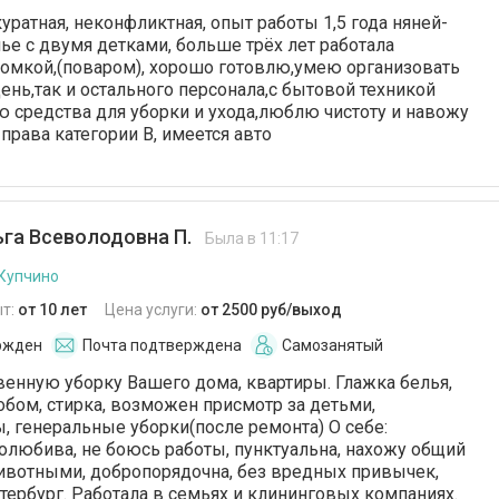
уратная, неконфликтная, опыт работы 1,5 года няней-
е с двумя детками, больше трёх лет работала
омкой,(поваром), хорошо готовлю,умею организовать
ень,так и остального персонала,с бытовой техникой
ю средства для уборки и ухода,люблю чистоту и навожу
 права категории В, имеется авто
га Всеволодовна П.
Была в 11:17
 Купчино
т:
от 10 лет
Цена услуги:
от 2500 руб/выход
ржден
Почта подтверждена
Самозанятый
енную уборку Вашего дома, квартиры. Глажка белья,
робом, стирка, возможен присмотр за детьми,
, генеральные уборки(после ремонта) О себе:
долюбива, не боюсь работы, пунктуальна, нахожу общий
ивотными, добропорядочна, без вредных привычек,
тербург. Работала в семьях и клининговых компаниях.