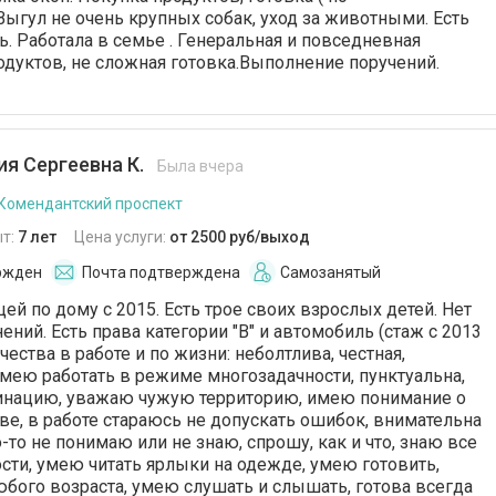
Выгул не очень крупных собак, уход за животными. Есть
ь. Работала в семье . Генеральная и повседневная
родуктов, не сложная готовка.Выполнение поручений.
я Сергеевна К.
Была вчера
 Комендантский проспект
т:
7 лет
Цена услуги:
от 2500 руб/выход
ржден
Почта подтверждена
Самозанятый
й по дому с 2015. Есть трое своих взрослых детей. Нет
ний. Есть права категории "B" и автомобиль (стаж с 2013
ачества в работе и по жизни: неболтлива, честная,
умею работать в режиме многозадачности, пунктуальна,
нацию, уважаю чужую территорию, имею понимание о
ве, в работе стараюсь не допускать ошибок, внимательна
о-то не понимаю или не знаю, спрошу, как и что, знаю все
ти, умею читать ярлыки на одежде, умею готовить,
юбого возраста, умею слушать и слышать, готова всегда