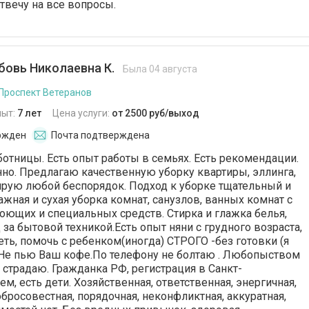
твечу на все вопросы.
овь Николаевна К.
Была 04 августа
 Проспект Ветеранов
пыт:
7 лет
Цена услуги:
от 2500 руб/выход
ржден
Почта подтверждена
отницы. Есть опыт работы в семьях. Есть рекомендации.
но. Предлагаю качественную уборку квартиры, эллинга,
рую любой беспорядок. Подход к уборке тщательный и
жная и сухая уборка комнат, санузлов, ванных комнат с
ющих и специальных средств. Стирка и глажка белья,
 за бытовой техникой.Есть опыт няни с грудного возраста,
еть, помочь с ребенком(иногда) СТРОГО -без готовки (я
е: Не пью Ваш кофе.По телефону не болтаю . Любопыством
 страдаю. Гражданка РФ, регистрация в Санкт-
м, есть дети. Хозяйственная, ответственная, энергичная,
бросовестная, порядочная, неконфликтная, аккуратная,