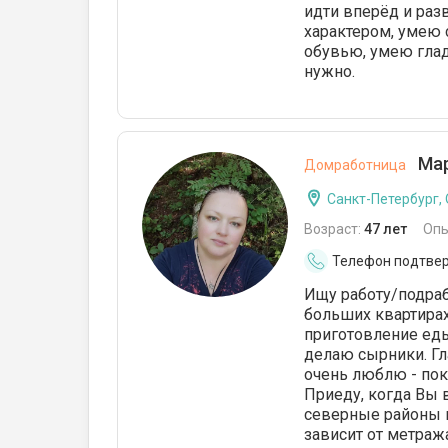
идти вперёд и раз
характером, умею с
обувью, умею глад
нужно.
Мар
Домработница
Санкт-Петербург,
Возраст:
47 лет
Опы
Телефон подтве
Ищу работу/подраб
больших квартирах
приготовление еды
делаю сырники. Гл
очень люблю - пок
Приеду, когда Вы 
северные районы го
зависит от метраж