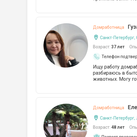
Гуз
Домработница
Санкт-Петербург,
Возраст:
37 лет
Опы
Телефон подтве
Ищу работу домраб
разбираюсь в быто
животных. Могу го
Еле
Домработница
Санкт-Петербург,
Возраст:
48 лет
Опы