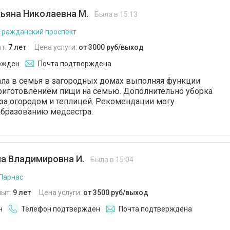
ьяна Николаевна М.
Была в 15:13
 Гражданский проспект
т:
7 лет
Цена услуги:
от 3000 руб/выход
ржден
Почта подтверждена
ала в семья в загородных домах выполняя функции
риготовлением пищи на семью. Дополнительно уборка
д за огородом и теплицей. Рекомендации могу
образованию медсестра.
а Владимировна И.
Была в 15:04
 Парнас
пыт:
9 лет
Цена услуги:
от 3500 руб/выход
н
Телефон подтвержден
Почта подтверждена