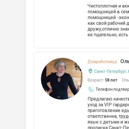
Чистоплотная и акк
помощницей в семь
помощницей -экон
как свой рабочий д
дружу,отлично зна
ее тщательно, есть
Оль
Домработница
Санкт-Петербург,
Возраст:
58 лет
Опы
Телефон подтве
Предлагаю качеств
уход за VIP гарде
приготовление еды
ответственна, тру
язык с детьми и ж
прописка Санкт-Пе