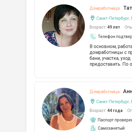
Тат
Домработница
Санкт-Петербург,
Возраст:
49 лет
Опы
Телефон подтве
В основном, работ
домработницы с п
бани, участка, ухо
предоставить. По 
Анн
Домработница
Санкт-Петербург,
Возраст:
44 года
О
Паспорт провере
Самозанятый