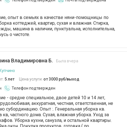
н
Телефон подтвержден
Почта подтверждена
ие, опыт в семьях в качестве няни-помощницы по
уборка коттеджей, квартир, сухая и влажная. Стирка,
ежды, машина в наличии, пунктуальна, исполнительна,
усь о чистоте.
ина Владимировна Б.
Была вчера
 Купчино
т:
5 лет
Цена услуги:
от 3000 руб/выход
н
Телефон подтвержден
ие - средне специальное, двое детей 10 и 14 лет,
трудолюбивая, аккуратная, честная, ответственная, не
ю субординацию. Опыт :. Генеральная уборка кв.
кв, частного дома. Сухая, влажная уборка. Уход за
афов. Уборка кухни, санузла, и остальной квартиры.
йка окон. Покупка продуктов, готовка ( по