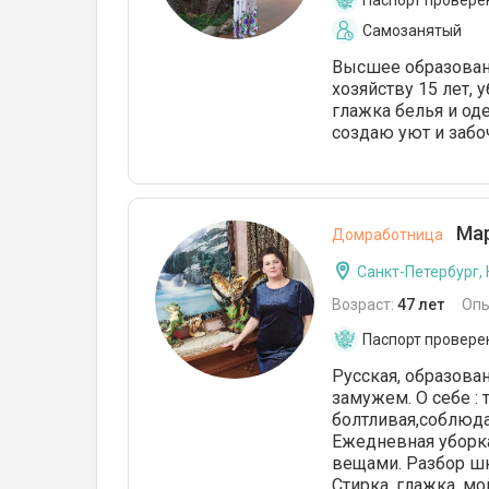
Паспорт провере
Самозанятый
Высшее образован
хозяйству 15 лет, 
глажка белья и од
создаю уют и забоч
Мар
Домработница
Санкт-Петербург,
Возраст:
47 лет
Опы
Паспорт провере
Русская, образован
замужем. О себе : 
болтливая,соблюда
Ежедневная уборка 
вещами. Разбор шк
Стирка, глажка, мо