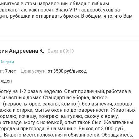
виваться в этом направлении, обладаю гибким
делать так, как просят. Знаю VIP-гардероб, уход за
ить рубашки и отпаривать брюки. В общем, я то, что Вам
ия Андреевна К.
Была в 09:10
 Озерки
т:
7 лет
Цена услуги:
от 3500 руб/выход
ржден
отку на 1-2 раза в неделю. Опыт приличный, работала в
 и частных домах. Стандартная уборка, лёгкое
 (первое, второе, салаты, компот), без выпечки, хорошо
ажка и стирка, мытьё окон по договорённости. Животных
ормлю, почешу, поиграю, выгуляю, свожу к врачу.
в отъезде, могу с ночёвкой, опыт такой был. Желательны
рода и пригорода. Я на машине. Выход от 3 000 руб.,
а, Вашего местоположения и обязанностей. Обращайтесь,