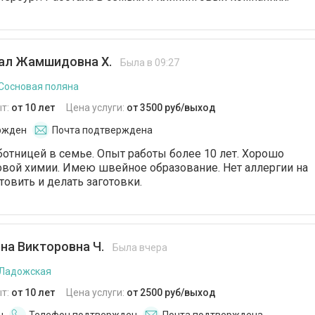
ал Жамшидовна Х.
Была в 09:27
 Сосновая поляна
т:
от 10 лет
Цена услуги:
от 3500 руб/выход
ржден
Почта подтверждена
отницей в семье. Опыт работы более 10 лет. Хорошо
вой химии. Имею швейное образование. Нет аллергии на
товить и делать заготовки.
на Викторовна Ч.
Была вчера
 Ладожская
т:
от 10 лет
Цена услуги:
от 2500 руб/выход