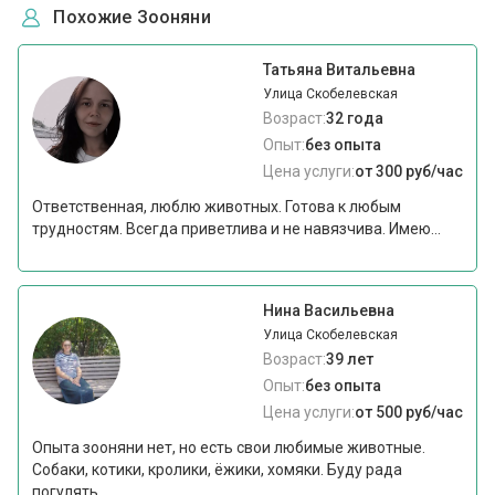
Похожие Зооняни
Татьяна Витальевна
Улица Скобелевская
Возраст:
32 года
Опыт:
без опыта
Цена услуги:
от 300 руб/час
Ответственная, люблю животных. Готова к любым
трудностям. Всегда приветлива и не навязчива. Имею...
Нина Васильевна
Улица Скобелевская
Возраст:
39 лет
Опыт:
без опыта
Цена услуги:
от 500 руб/час
Опыта зооняни нет, но есть свои любимые животные.
Собаки, котики, кролики, ёжики, хомяки. Буду рада
погулять...