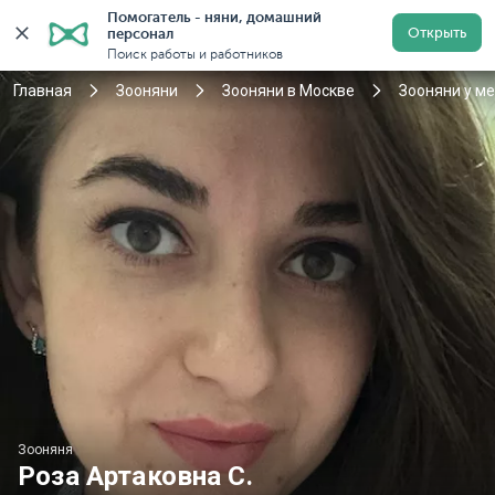
Помогатель - няни, домашний 
Открыть
персонал
Войти
Регистрация
Поиск работы и работников
Главная
Зооняни
Зооняни в Москве
Зооняни у м
Зооняня
Роза Артаковна С.