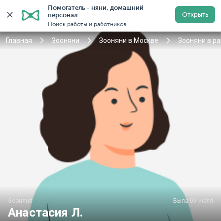
Помогатель - няни, домашний 
Открыть
персонал
Москва
Войти
Регистрация
Поиск работы и работников
Главная
Зооняни
Зооняни в Москве
Зооняни в р
Зооняня
Была 09 июля
Анастасия Л.