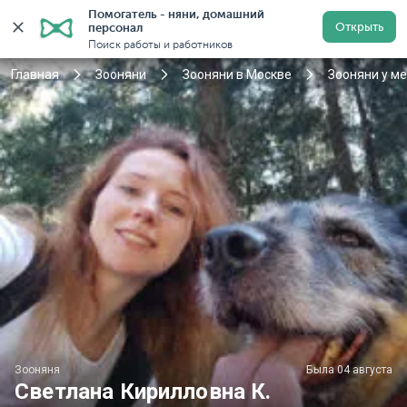
Помогатель - няни, домашний 
Открыть
персонал
Москва
Войти
Регистрация
Поиск работы и работников
Главная
Зооняни
Зооняни в Москве
Зооняни у м
Зооняня
Была 04 августа
Светлана Кирилловна К.