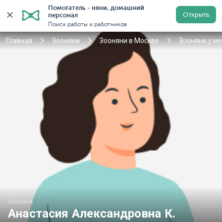
Помогатель - няни, домашний 
Открыть
персонал
Москва
Войти
Регистрация
Поиск работы и работников
Главная
Зооняни
Зооняни в Москве
Зооняни у м
Зооняня
Анастасия Александровна К.