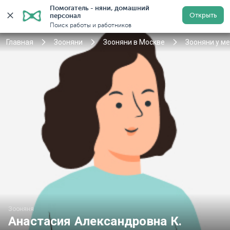
Помогатель - няни, домашний 
Открыть
персонал
Москва
Войти
Регистрация
Поиск работы и работников
Главная
Зооняни
Зооняни в Москве
Зооняни у м
Зооняня
Анастасия Александровна К.