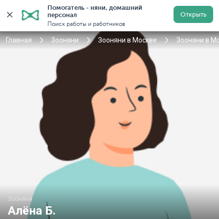
Помогатель - няни, домашний 
Открыть
персонал
Москва
Войти
Регистрация
Поиск работы и работников
Главная
Зооняни
Зооняни в Москве
Зооняни в М
Зооняня
Алёна Б.