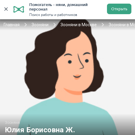
Помогатель - няни, домашний 
Открыть
персонал
Москва
Войти
Регистрация
Поиск работы и работников
Главная
Зооняни
Зооняни в Москве
Зооняни в М
Зооняня
Юлия Борисовна Ж.