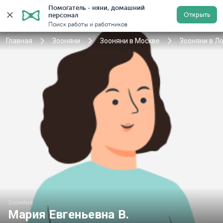
Помогатель - няни, домашний 
Открыть
персонал
Москва
Войти
Регистрация
Поиск работы и работников
Главная
Зооняни
Зооняни в Москве
Зооняни в Л
Зооняня
Мария Евгеньевна В.