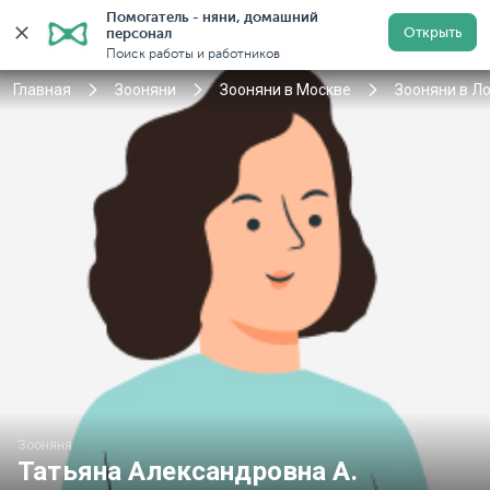
Помогатель - няни, домашний 
Открыть
персонал
Москва
Войти
Регистрация
Поиск работы и работников
Главная
Зооняни
Зооняни в Москве
Зооняни в Л
Зооняня
Татьяна Александровна А.