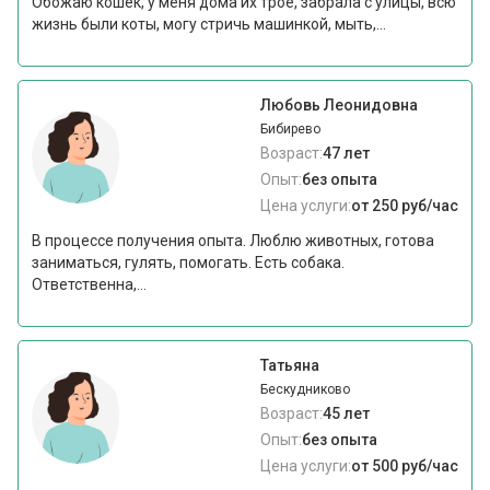
Обожаю кошек, у меня дома их трое, забрала с улицы, всю
жизнь были коты, могу стричь машинкой, мыть,...
Любовь Леонидовна
Бибирево
Возраст:
47 лет
Опыт:
без опыта
Цена услуги:
от 250 руб/час
В процессе получения опыта. Люблю животных, готова
заниматься, гулять, помогать. Есть собака.
Ответственна,...
Татьяна
Бескудниково
Возраст:
45 лет
Опыт:
без опыта
Цена услуги:
от 500 руб/час