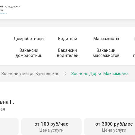
Домработницы
Водители
Массажисты
Вакансии
Вакансии
Вакансии
домработниц
водителей
массажистов
Зооняни у метро Кунцевская
Зооняня Дарья Максимовна
на Г.
кая
от 100 руб/час
от 3000 руб/мес
Цена услуги
Цена услуги