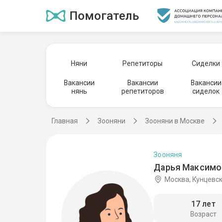
Помогатель
Няни
Репетиторы
Сиделки
Вакансии
Вакансии
Вакансии
нянь
репетиторов
сиделок
Главная
Зооняни
Зооняни в Москве
Зооняня
Дарья Максимов
Москва, Кунцевс
17 лет
Возраст