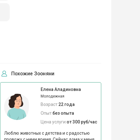
Похожие Зооняни
Елена Аладиновна
Молодежная
Возраст:
22 года
Опыт:
без опыта
Цена услуги:
от 300 руб/час
Люблю животных с детства и с радостью
провожу с ними время. Сейчас дома у меня