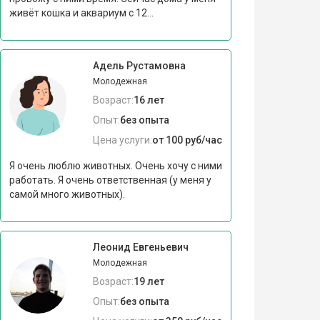
живёт кошка и аквариум с 12...
Адель Рустамовна
Молодежная
Возраст:
16 лет
Опыт:
без опыта
Цена услуги:
от 100 руб/час
Я очень люблю животных. Очень хочу с ними
работать. Я очень ответственная (у меня у
самой много животных).
Леонид Евгеньевич
Молодежная
Возраст:
19 лет
Опыт:
без опыта