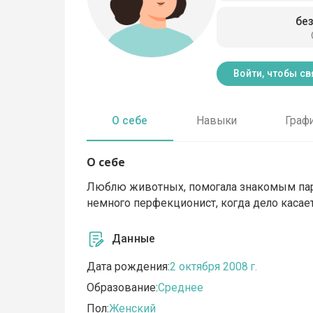
бе
Войти, чтобы св
О себе
Навыки
Граф
О себе
Люблю животных, помогала знакомым пару 
немного перфекционист, когда дело касаетс
Данные
Дата рождения:
2 октября 2008 г.
Образование:
Среднее
Пол:
Женский