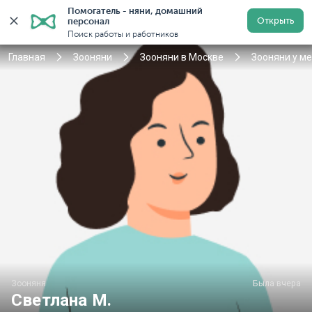
Помогатель - няни, домашний 
Открыть
персонал
Москва
Войти
Регистрация
Поиск работы и работников
Главная
Зооняни
Зооняни в Москве
Зооняни у м
Зооняня
Была вчера
Светлана М.