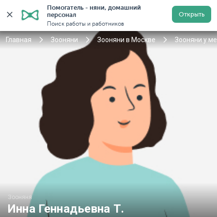
Помогатель - няни, домашний 
Открыть
персонал
Москва
Войти
Регистрация
Поиск работы и работников
Главная
Зооняни
Зооняни в Москве
Зооняни у м
Зооняня
Инна Геннадьевна Т.