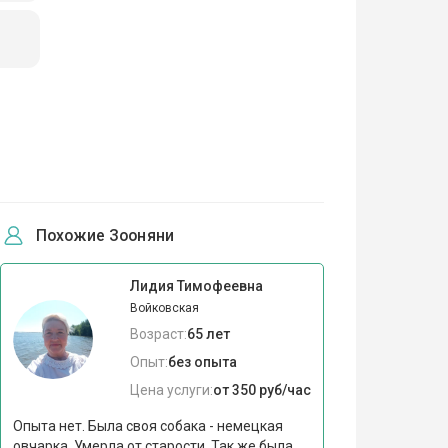
Похожие Зооняни
Лидия Тимофеевна
Войковская
Возраст:
65 лет
Опыт:
без опыта
Цена услуги:
от 350 руб/час
Опыта нет. Была своя собака - немецкая
овчарка. Умерла от старости. Так же была