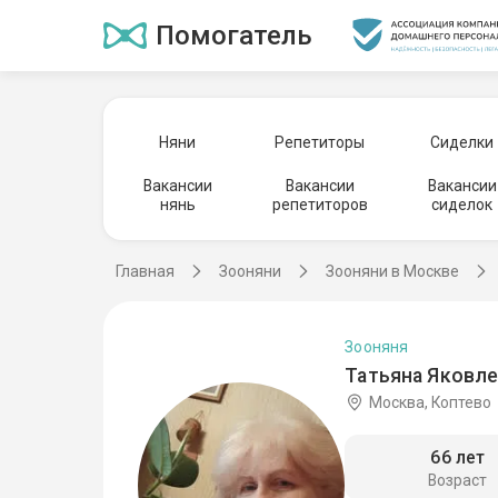
Помогатель
Няни
Репетиторы
Сиделки
Вакансии
Вакансии
Вакансии
нянь
репетиторов
сиделок
Главная
Зооняни
Зооняни в Москве
Зооняня
Татьяна Яковле
Москва, Коптево
66 лет
Возраст