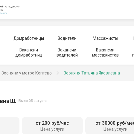
Домработницы
Водители
Массажисты
Вакансии
Вакансии
Вакансии
домработниц
водителей
массажистов
Зооняни у метро Коптево
Зооняня Татьяна Яковлевна
вна Ш.
Была 05 августа
от 200 руб/час
от 30000 руб/ме
Цена услуги
Цена услуги