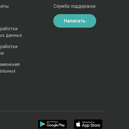
веты
Служба поддержки:
Написать
бработки
ых данных
бработки
ie
именения
ельных