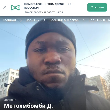
Помогатель - няни, домашний 
Открыть
персонал
Москва
Войти
Регистрация
Поиск работы и работников
Главная
Зооняни
Зооняни в Москве
Зооняни в Ю
Зооняня
Метохмбомби Д.