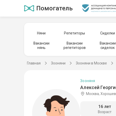
Помогатель
Няни
Репетиторы
Сиделки
Вакансии
Вакансии
Вакансии
нянь
репетиторов
сиделок
Главная
Зооняни
Зооняни в Москве
Зооняня
Алексей Георги
Москва, Хороше
16 лет
Возраст