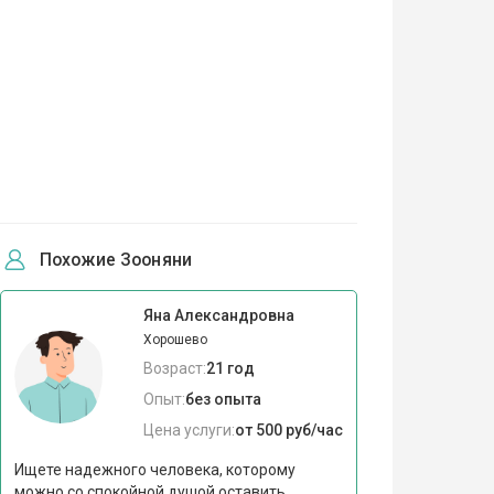
Похожие Зооняни
Яна Александровна
Хорошево
Возраст:
21 год
Опыт:
без опыта
Цена услуги:
от 500 руб/час
Ищете надежного человека, которому
можно со спокойной душой оставить