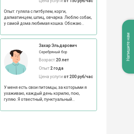
Цена услуги:
от 150 руб/час
Опыт: гуляла с питбулем, корги,
далматинцем, шпиц, овчарка. Люблю собак,
у самой дома любимая кошка. Обожаю...
Напишите нам
Захар Эльдарович
Серебряный бор
Возраст:
20 лет
Опыт:
2 года
Цена услуги:
от 200 руб/час
У меня есть свои питомцы, за которыми я
ухаживаю, каждый день кормлю, пою,
гуляю. Я отвестный, пунктуальный...