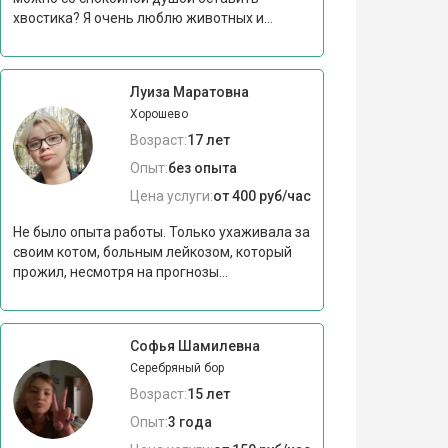
хвостика? Я очень люблю животных и...
Луиза Маратовна
Хорошево
Возраст:
17 лет
Опыт:
без опыта
Цена услуги:
от 400 руб/час
Не было опыта работы. Только ухаживала за
своим котом, больным лейкозом, который
прожил, несмотря на прогнозы...
Софья Шамилевна
Серебряный бор
Возраст:
15 лет
Опыт:
3 года