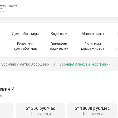
Домработницы
Водители
Массажисты
Вакансии
Вакансии
Вакансии
домработниц
водителей
массажистов
Зооняни у метро Хорошево
Зооняня Алексей Георгиевич
евич И.
во
от 350 руб/час
от 10000 руб/мес
Цена услуги
Цена услуги