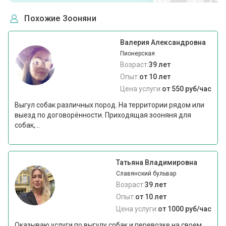
Похожие Зооняни
Валерия Александровна
Пионерская
Возраст:
39 лет
Опыт:
от 10 лет
Цена услуги:
от 550 руб/час
Выгул собак различных пород. На территории рядом или
выезд по договорённости. Приходящая зооняня для
собак,...
Татьяна Владимировна
Славянский бульвар
Возраст:
39 лет
Опыт:
от 10 лет
Цена услуги:
от 1000 руб/час
Оказываю услуги по выгулу собак и перевозке на своем