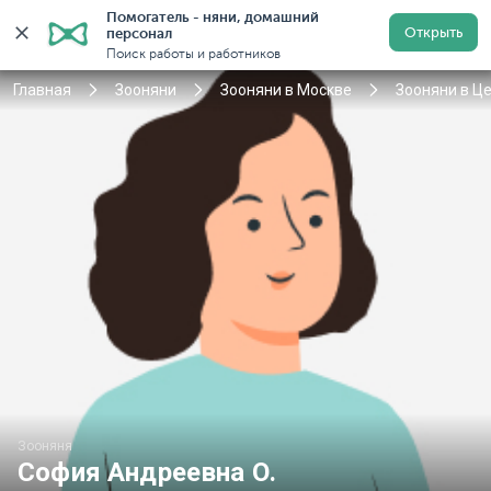
Помогатель - няни, домашний 
Открыть
персонал
Москва
Войти
Регистрация
Поиск работы и работников
Главная
Зооняни
Зооняни в Москве
Зооняни в Ц
Зооняня
София Андреевна О.