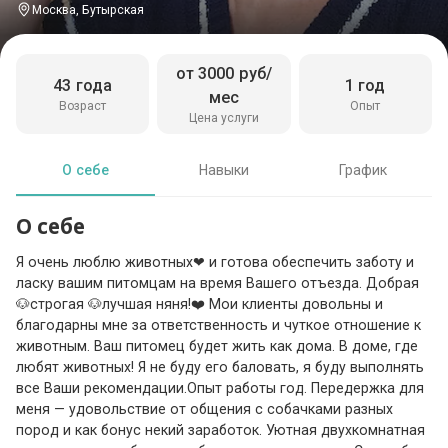
Москва, Бутырская
от 3000 руб/
43 года
1 год
мес
Возраст
Опыт
Цена услуги
О себе
Навыки
График
О себе
Я очень люблю животных❤ и готова обеспечить заботу и
ласку вашим питомцам на время Вашего отъезда. Добрая
🐶строгая 🐶лучшая няня!❤️ Мои клиенты довольны и
благодарны мне за ответственность и чуткое отношение к
животным. Ваш питомец будет жить как дома. В доме, где
любят животных! Я не буду его баловать, я буду выполнять
все Ваши рекомендации.Опыт работы год. Передержка для
меня — удовольствие от общения с собачками разных
пород и как бонус некий заработок. Уютная двухкомнатная