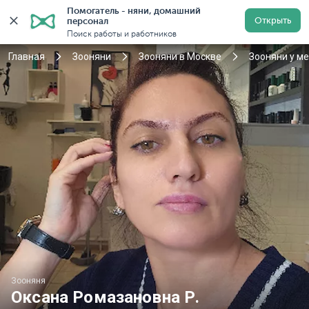
Помогатель - няни, домашний 
Открыть
персонал
Москва
Войти
Регистрация
Поиск работы и работников
Главная
Зооняни
Зооняни в Москве
Зооняни у м
Зооняня
Оксана Ромазановна Р.