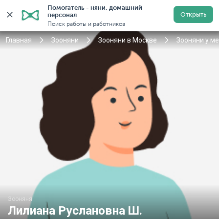
Помогатель - няни, домашний 
Открыть
персонал
Москва
Войти
Регистрация
Поиск работы и работников
Главная
Зооняни
Зооняни в Москве
Зооняни у м
Зооняня
Лилиана Руслановна Ш.