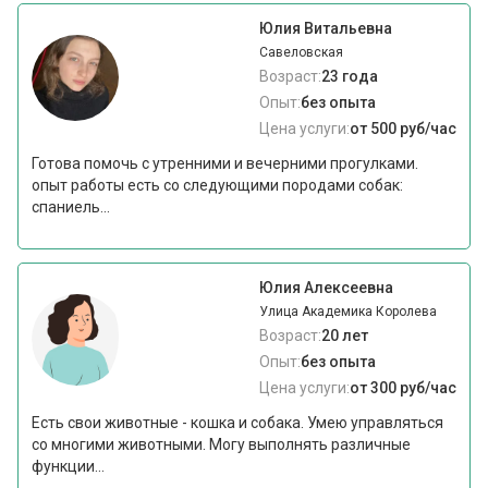
Юлия Витальевна
Савеловская
Возраст:
23 года
Опыт:
без опыта
Цена услуги:
от 500 руб/час
Готова помочь с утренними и вечерними прогулками.
опыт работы есть со следующими породами собак:
спаниель...
Юлия Алексеевна
Улица Академика Королева
Возраст:
20 лет
Опыт:
без опыта
Цена услуги:
от 300 руб/час
Есть свои животные - кошка и собака. Умею управляться
со многими животными. Могу выполнять различные
функции...