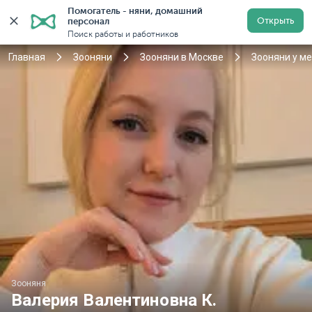
Помогатель - няни, домашний 
Открыть
персонал
Москва
Войти
Регистрация
Поиск работы и работников
Главная
Зооняни
Зооняни в Москве
Зооняни у м
Зооняня
Валерия Валентиновна К.