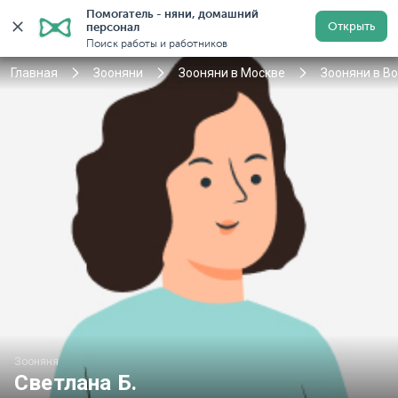
Помогатель - няни, домашний 
Открыть
персонал
Москва
Войти
Регистрация
Поиск работы и работников
Главная
Зооняни
Зооняни в Москве
Зооняни в В
Зооняня
Светлана Б.