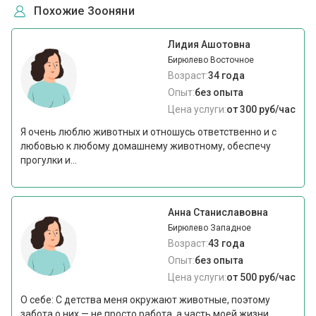
Похожие Зооняни
Лидия Ашотовна
Бирюлево Восточное
Возраст:
34 года
Опыт:
без опыта
Цена услуги:
от 300 руб/час
Я очень люблю животных и отношусь ответственно и с
любовью к любому домашнему животному, обеспечу
прогулки и...
Анна Станиславовна
Бирюлево Западное
Возраст:
43 года
Опыт:
без опыта
Цена услуги:
от 500 руб/час
О себе: С детства меня окружают животные, поэтому
забота о них — не просто работа, а часть моей жизни...