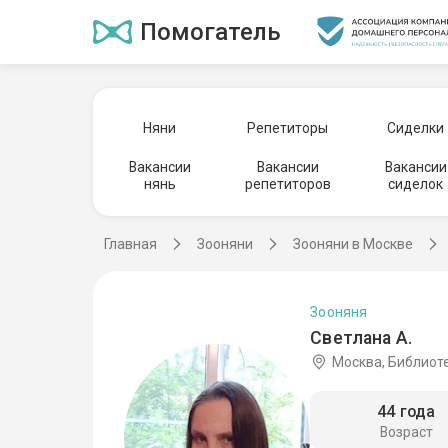
Помогатель
Няни
Репетиторы
Сиделки
Вакансии
Вакансии
Вакансии
нянь
репетиторов
сиделок
Главная
Зооняни
Зооняни в Москве
Зооняня
Светлана А.
Москва, Библиот
44 года
Возраст