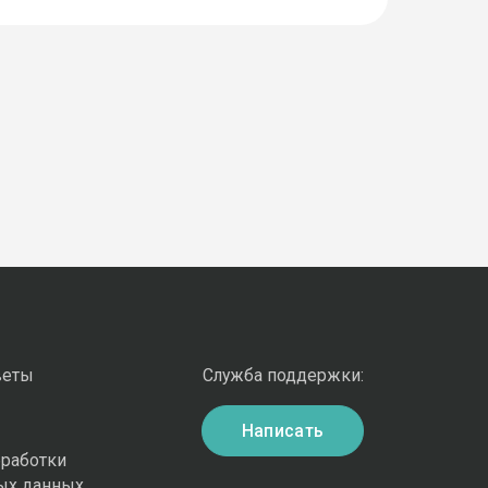
веты
Служба поддержки:
Написать
бработки
ых данных