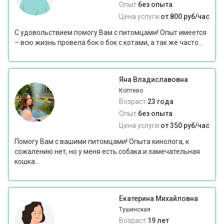
Опыт:
без опыта
Цена услуги:
от 800 руб/час
С удовольствием помогу Вам с питомцами! Опыт имеется
– всю жизнь провела бок о бок с котами, а так же часто...
Яна Владиславовна
Коптево
Возраст:
23 года
Опыт:
без опыта
Цена услуги:
от 350 руб/час
Помогу Вам с вашими питомцами! Опыта кинолога, к
сожалению нет, но у меня есть собака и замечательная
кошка...
Екатерина Михайловна
Тушинская
Возраст:
19 лет