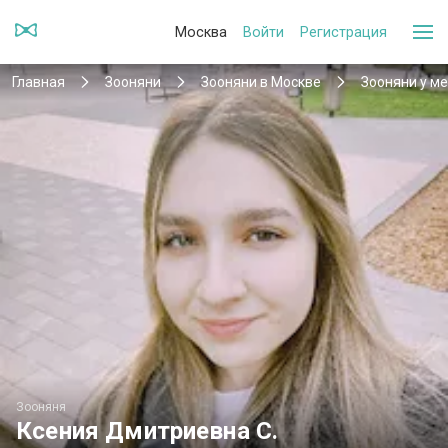
Москва
Войти
Регистрация
Главная
Зооняни
Зооняни в Москве
Зооняни у м
Зооняня
Ксения Дмитриевна С.