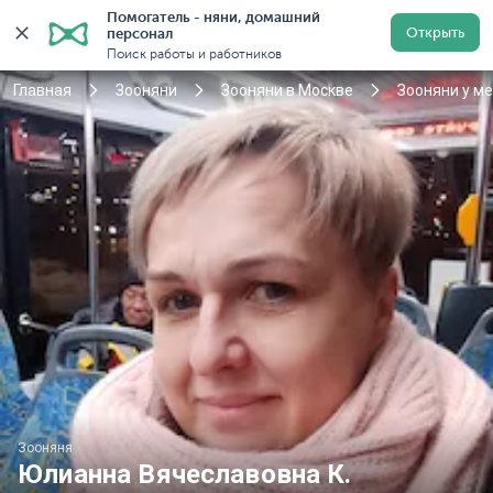
Помогатель - няни, домашний 
Открыть
персонал
Москва
Войти
Регистрация
Поиск работы и работников
Главная
Зооняни
Зооняни в Москве
Зооняни у м
Зооняня
Юлианна Вячеславовна К.