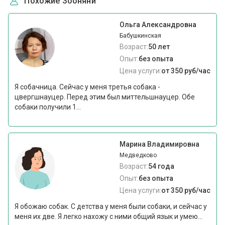
Похожие Зооняни
Ольга Александровна
Бабушкинская
Возраст:
50 лет
Опыт:
без опыта
Цена услуги:
от 350 руб/час
Я собачница. Сейчас у меня третья собака -
цвергшнауцер. Перед этим был миттельшнауцер. Обе
собаки получили 1...
Марина Владимировна
Медведково
Возраст:
54 года
Опыт:
без опыта
Цена услуги:
от 350 руб/час
Я обожаю собак. С детства у меня были собаки, и сейчас у
меня их две. Я легко нахожу с ними общий язык и умею...