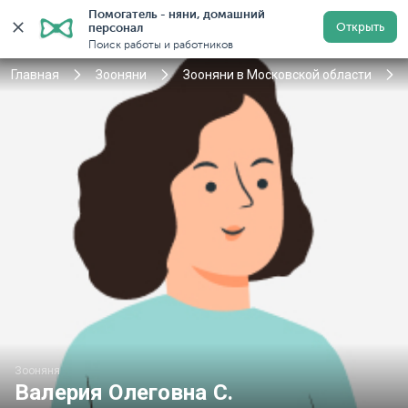
Помогатель - няни, домашний 
Открыть
персонал
Москва
Войти
Регистрация
Поиск работы и работников
Главная
Зооняни
Зооняни в Московской области
Зооняня
Валерия Олеговна С.