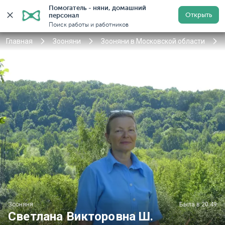
Помогатель - няни, домашний 
Открыть
персонал
Москва
Войти
Регистрация
Поиск работы и работников
Главная
Зооняни
Зооняни в Московской области
Зооняня
Была в 20:49
Светлана Викторовна Ш.