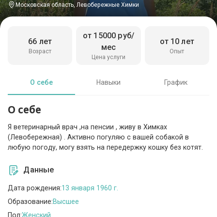
Московская область, Левобережные Химки
от 15000 руб/
66 лет
от 10 лет
мес
Возраст
Опыт
Цена услуги
О себе
Навыки
График
О себе
Я ветеринарный врач ,на пенсии , живу в Химках
(Левобережная) . Активно погуляю с вашей собакой в
любую погоду, могу взять на передержку кошку без котят.
Данные
Дата рождения:
13 января 1960 г.
Образование:
Высшее
Пол:
Женский