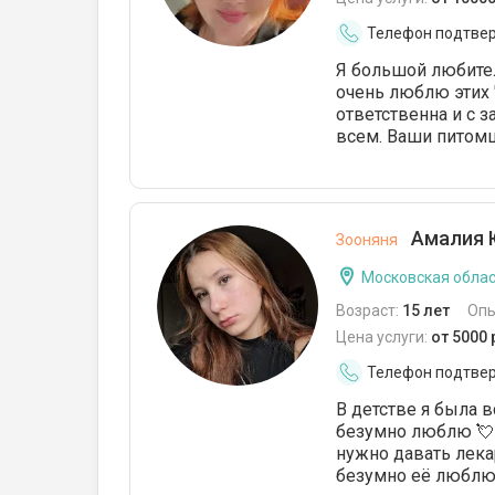
Телефон подтве
Я большой любител
очень люблю этих "
ответственна и с 
всем. Ваши питом
Амалия 
Зооняня
Московская облас
Возраст:
15 лет
Опы
Цена услуги:
от 5000
Телефон подтве
В детстве я была 
безумно люблю 💘 У
нужно давать лекар
безумно её люблю