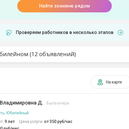
Найти зооняню рядом
Проверяем работников в несколько этапов
билейном (12 объявлений)
На карте
 Владимировна Д.
Была вчера
ть, Юбилейный
т:
9 лет
Цена услуги:
от 350 руб/час
00 руб/мес