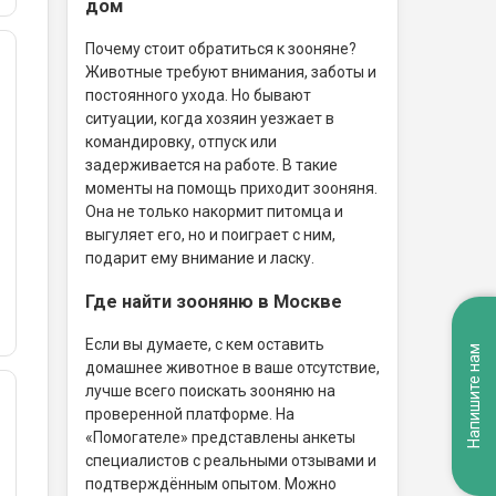
дом
Почему стоит обратиться к зооняне?
Животные требуют внимания, заботы и
постоянного ухода. Но бывают
ситуации, когда хозяин уезжает в
командировку, отпуск или
задерживается на работе. В такие
моменты на помощь приходит зооняня.
Она не только накормит питомца и
выгуляет его, но и поиграет с ним,
подарит ему внимание и ласку.
Где найти зооняню в Москве
Если вы думаете, с кем оставить
Напишите нам
домашнее животное в ваше отсутствие,
лучше всего поискать зооняню на
проверенной платформе. На
«Помогателе» представлены анкеты
специалистов с реальными отзывами и
подтверждённым опытом. Можно