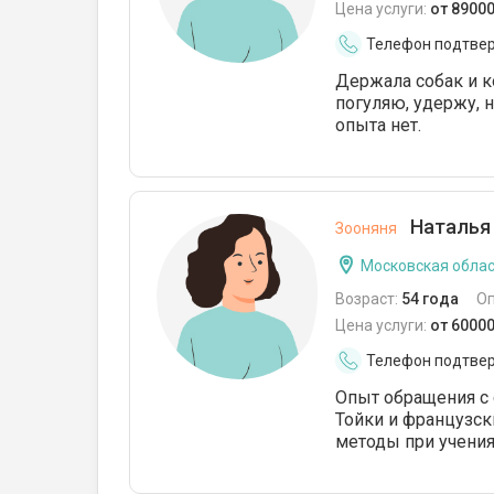
Цена услуги:
от 8900
Телефон подтве
Держала собак и к
погуляю, удержу,
опыта нет.
Наталья
Зооняня
Московская облас
Возраст:
54 года
О
Цена услуги:
от 6000
Телефон подтве
Опыт обращения с 
Тойки и французск
методы при учения