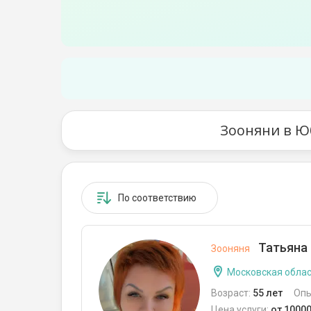
Зооняни в Ю
По соответствию
Татьяна
Зооняня
Московская облас
Возраст:
55 лет
Опы
Цена услуги:
от 1000