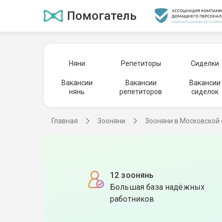
Помогатель
Няни
Репетиторы
Сиделки
Вакансии
Вакансии
Вакансии
нянь
репетиторов
сиделок
Главная
Зооняни
Зооняни в Московской
12 зоонянь
Большая база надёжных
работников