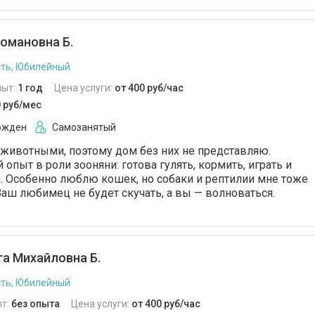
омановна Б.
ть, Юбилейный
пыт:
1 год
Цена услуги:
от 400 руб/час
0 руб/мес
ржден
Самозанятый
животными, поэтому дом без них не представляю.
опыт в роли зооняни: готова гулять, кормить, играть и
. Особенно люблю кошек, но собаки и рептилии мне тоже
Ваш любимец не будет скучать, а вы — волноваться.
а Михайловна Б.
ть, Юбилейный
т:
без опыта
Цена услуги:
от 400 руб/час