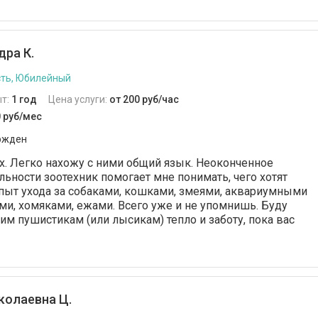
ра К.
ть, Юбилейный
т:
1 год
Цена услуги:
от 200 руб/час
0 руб/мес
ржден
. Легко нахожу с ними общий язык. Неоконченное
ьности зоотехник помогает мне понимать, чего хотят
опыт ухода за собаками, кошками, змеями, аквариумными
и, хомяками, ежами. Всего уже и не упомнишь. Буду
им пушистикам (или лысикам) тепло и заботу, пока вас
колаевна Ц.