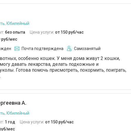
ть, Юбилейный
ыт:
без опыта
Цена услуги:
от 150 руб/час
0 руб/мес
ржден
Почта подтверждена
Самозанятый
отных, особенно кошек. У меня дома живут 2 кошки,
, могу давать лекарства, делать подкожные и
олы. Готова помочь присмотреть, покормить, поиграть,
.
ргеевна А.
ть, Юбилейный
т:
1 год
Цена услуги:
от 150 руб/час
 руб/мес