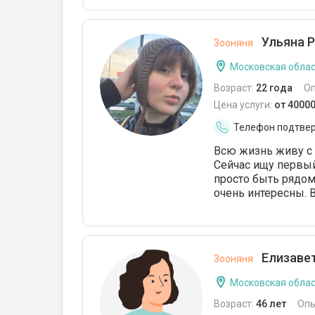
Ульяна Р
Зооняня
Московская облас
Возраст:
22 года
О
Цена услуги:
от 4000
Телефон подтве
Всю жизнь живу с 
Сейчас ищу первый 
просто быть рядом
очень интересны. 
Елизавет
Зооняня
Московская облас
Возраст:
46 лет
Опы