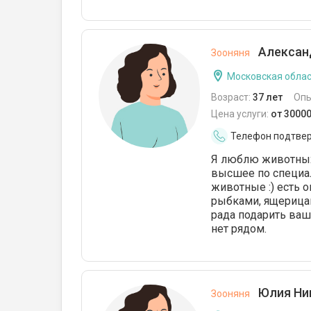
Александ
Зооняня
Московская облас
Возраст:
37 лет
Опы
Цена услуги:
от 3000
Телефон подтве
Я люблю животных
высшее по специал
животные :) есть 
рыбками, ящерицам
рада подарить ваш
нет рядом.
Юлия Ни
Зооняня