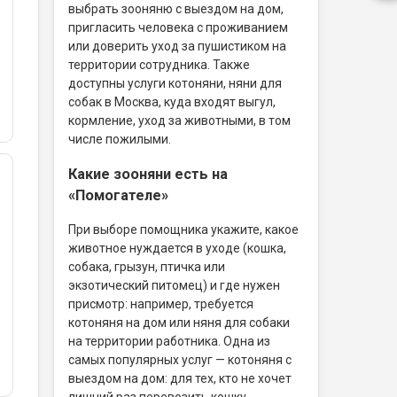
выбрать зооняню с выездом на дом,
пригласить человека с проживанием
или доверить уход за пушистиком на
территории сотрудника. Также
доступны услуги котоняни, няни для
собак в Москва, куда входят выгул,
кормление, уход за животными, в том
числе пожилыми.
Какие зооняни есть на
«Помогателе»
При выборе помощника укажите, какое
животное нуждается в уходе (кошка,
собака, грызун, птичка или
экзотический питомец) и где нужен
присмотр: например, требуется
котоняня на дом или няня для собаки
на территории работника. Одна из
самых популярных услуг — котоняня с
выездом на дом: для тех, кто не хочет
лишний раз перевозить кошку.