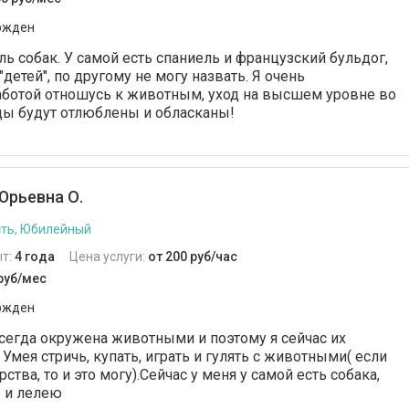
ржден
ь собак. У самой есть спаниель и французский бульдог,
детей", по другому не могу назвать. Я очень
заботой отношусь к животным, уход на высшем уровне во
цы будут отлюблены и обласканы!
Юрьевна О.
ть, Юбилейный
т:
4 года
Цена услуги:
от 200 руб/час
 руб/мес
ржден
всегда окружена животными и поэтому я сейчас их
мея стричь, купать, играть и гулять с животными( если
ства, то и это могу).Сейчас у меня у самой есть собака,
 и лелею