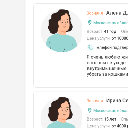
Алена Д.
Зооняня
Московская облас
Возраст:
41 год
Оп
Цена услуги:
от 1000
Телефон подтве
Я очень люблю жив
есть опыт в уходе
внутримышечные ук
убрать за кошками
Ирина Се
Зооняня
Московская облас
Возраст:
15 лет
Опы
Цена услуги:
от 4000