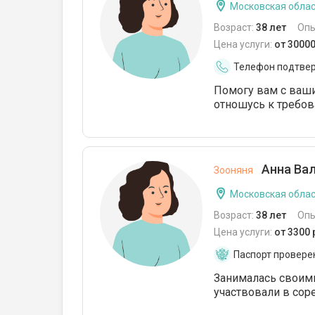
Московская облас
Возраст:
38 лет
Опы
Цена услуги:
от 3000
Телефон подтве
Помогу вам с ваш
отношусь к требова
Анна Вал
Зооняня
Московская облас
Возраст:
38 лет
Опы
Цена услуги:
от 3300
Паспорт провере
Занималась своими
участвовали в сор