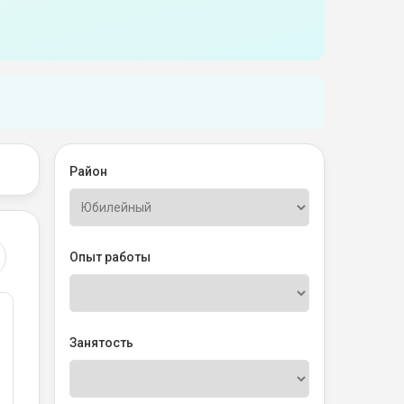
Район
Опыт работы
Занятость