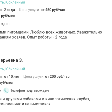
ть, Юбилейный
т:
2 года
Цена услуги:
от 450 руб/час
0 руб/мес
ржден
ими питомцами. Люблю всех животных. Уважительно
ниям хозяев. Опыт работы - 2 года.
ерьевна З.
ть, Юбилейный
т:
от 10 лет
Цена услуги:
от 200 руб/час
 руб/мес
н
Телефон подтвержден
 и другими собаками в кинологических клубах,
евнованиях и на выставках