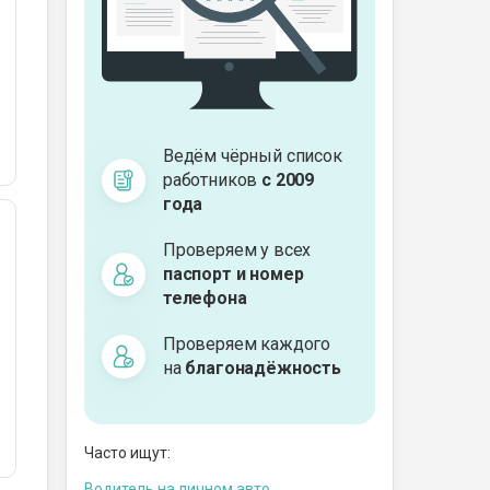
Ведём чёрный список
работников
с 2009
года
Проверяем у всех
паспорт и номер
телефона
Проверяем каждого
на
благонадёжность
Часто ищут:
Водитель на личном авто