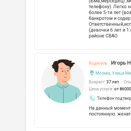
(Бмв,мерседец) ,
телефону). Легко 
более 5-ти лет (во
банкротом и содер
Ответственный,исп
(девочки 6 лет и 
районе СВАО
Игорь Н
Водитель
Москва, Улица М
Возраст:
37 лет
Опы
Цена услуги:
от 8600
Телефон подтве
На данный момент
постоянную. женат