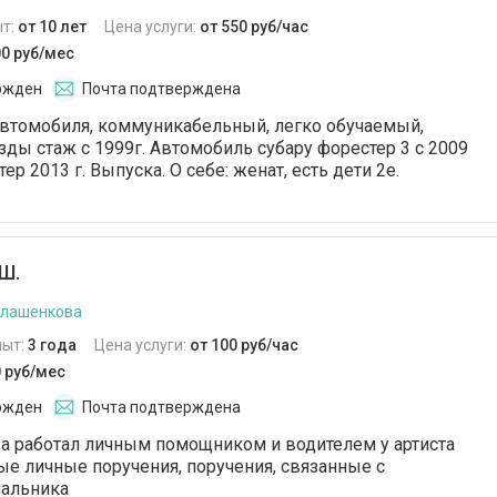
т:
от 10 лет
Цена услуги:
от 550 руб/час
00 руб/мес
ржден
Почта подтверждена
автомобиля, коммуникабельный, легко обучаемый,
зды стаж с 1999г. Автомобиль субару форестер 3 с 2009
тер 2013 г. Выпуска. О себе: женат, есть дети 2е.
Ш.
илашенкова
пыт:
3 года
Цена услуги:
от 100 руб/час
0 руб/мес
ржден
Почта подтверждена
а работал личным помощником и водителем у артиста
е личные поручения, поручения, связанные с
чальника