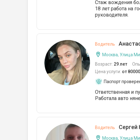
Стаж вождения бол
18 лет работа на 
руководителя.
Анастас
Водитель
Москва, Улица М
Возраст:
29 лет
Опы
Цена услуги:
от 8000
Паспорт провере
Ответственная и п
Работала авто нян
Сергей 
Водитель
Москва, Улица М