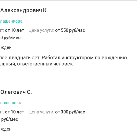
Александрович К.
илашенкова
т:
от 10 лет
Цена услуги:
от 550 руб/час
00 руб/мес
ржден
ее двадцати лет. Работал инструктором по вождению
ельный, ответственный человек.
Олегович С.
илашенкова
т:
от 10 лет
Цена услуги:
от 300 руб/час
0 руб/мес
ржден