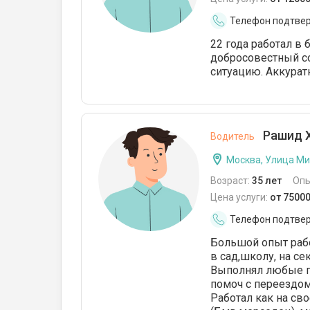
Телефон подтве
22 года работал в
добросовестный с
ситуацию. Аккурат
Рашид Х
Водитель
Москва, Улица М
Возраст:
35 лет
Опы
Цена услуги:
от 7500
Телефон подтве
Большой опыт раб
в сад,школу, на се
Выполнял любые по
помоч с переездом 
Работал как на сво