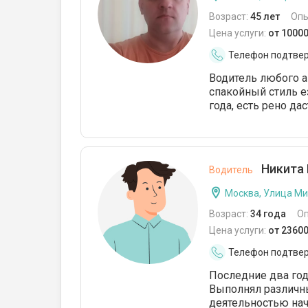
Возраст:
45 лет
Опы
Цена услуги:
от 1000
Телефон подтве
Водитель любого 
спакойный стиль е
года, есть рено дас
Никита 
Водитель
Москва, Улица М
Возраст:
34 года
О
Цена услуги:
от 2360
Телефон подтве
Последние два год
Выполнял различны
деятельностью на