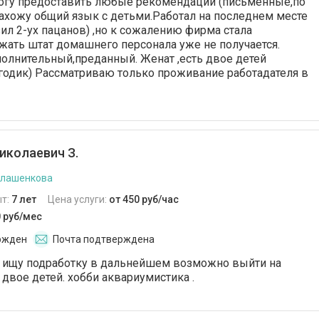
могу предоставить любые рекомендации (письменные,по
нахожу общий язык с детьми.Работал на последнем месте
зил 2-ух пацанов) ,но к сожалению фирма стала
жать штат домашнего персонала уже не получается.
олнительный,преданный. Женат ,есть двое детей
1 годик) Рассматриваю только проживание работадателя в
иколаевич З.
илашенкова
т:
7 лет
Цена услуги:
от 450 руб/час
0 руб/мес
ржден
Почта подтверждена
 ищу подработку в дальнейшем возможно выйти на
 двое детей. хобби аквариумистика .