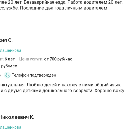
ее 20 лет. Безаварийная езда. Работа водителем 20 лет.
госслужбе. Последние два года личным водителем
ия С.
илашенкова
т:
6 лет
Цена услуги:
от 700 руб/час
0 руб/мес
н
Телефон подтвержден
унктуальная. Люблю детей и нахожу с ними общий язык.
ей с двумя детками дошкольного возраста. Хорошо вожу.
Николаевич К.
илашенкова