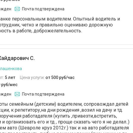
ржден
Почта подтверждена
 банке персональным водителем. Опытный водитель и
отрудник, четко и правильно оцениваю дорожную
ность в работе, доброжелательность.
айдарович С.
илашенкова
т:
5 лет
Цена услуги:
от 500 руб/час
0 руб/мес
ржден
Почта подтверждена
оты семейным (детским) водителем, сопровождал детей
кции, к репетитору,на дни рождения ,возил на дачу и тд.
ручения работадателя (купить ,привезти,встретить,
и организовать его и тд , проще сказать чего я не делал..)
ем авто (Шевроле круз 2012г.) так и на авто работадателя